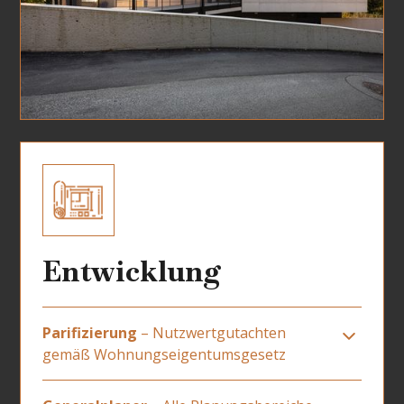
Hausverwaltungen im Auftrag von
Wohnungseigentümergemeinschaften immer
wichtiger. Durch unsere Beratung ist es Ihnen
möglich eine objektive Grundlage für z.b. den
Kauf bzw. Verkauf Ihrer Immobilie zu erhalten.
Diese Bauzustandsbeurteilung kann für die
Finanzierung unter Umständen von großer
Bedeutung sein.
Entwicklung
Parifizierung
– Nutzwertgutachten
gemäß Wohnungseigentumsgesetz
Als Gutachter erstellen wir Nutzwertgutachten