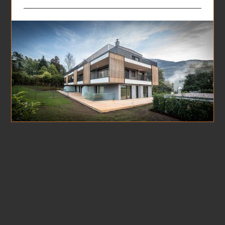
langjährigem Know-How zur Seite.
Mit Partnerbüros bieten wir für unsere
Unabhängig ob Ein- bzw. Mehrfamilien-
Kunden die Übernahme von
Wohnhaus, Wohnanlagen oder
Generalplanungen an. Alle Planungsbereiche
Gewerbeobjekte, Sanierung oder Neubau,
werden von uns erfüllt. In diesen Fällen dient
termischer Optimierung der Gebäudehülle
unser Büro als alleiniger Ansprechpartner. Die
oder der Optimierung von Mieterträgen bei
Gesamtkoordination mit allen weiteren
Neu- und Altbauobjekten.
Projektbeteiligten wie Planer und ausführende
Firmen wird durch uns in professioneller Weise
erbracht.
Interesse an unseren
Leistungen?