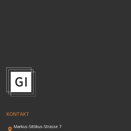
Ob erste Idee oder konkreter Auftrag: Wir zeigen
Ihnen, welche unserer Leistungen am besten zu
Ihrem Vorhaben passt. Kontaktieren Sie uns jetzt.
KONTAKT AUFNEHMEN
KONTAKT
Markus-Sittikus-Strasse 7