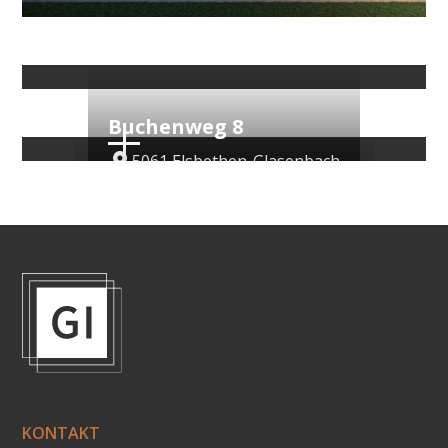
ZUM VERKAUF
Bezugsfertig
Buchenweg 8
ZUM VERKAUF
Bezugsfertig
5061 Elsbethen-Glasenbach
Genius Loci
ZUM VERKAUF
Bezugsfertig
Unterburgau am Attersee 4854
KONTAKT